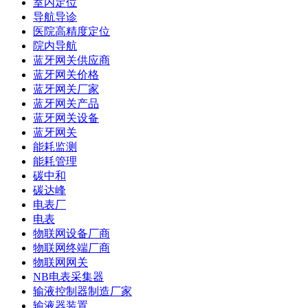
室内定位
导航导诊
医院高精度定位
院内导航
蓝牙网关供应商
蓝牙网关价格
蓝牙网关厂家
蓝牙网关产品
蓝牙网关设备
蓝牙网关
能耗监测
能耗管理
碳中和
碳达峰
电表厂
电表
物联网设备厂商
物联网终端厂商
物联网网关
NB电表采集器
输液控制器制造厂家
输液器装置