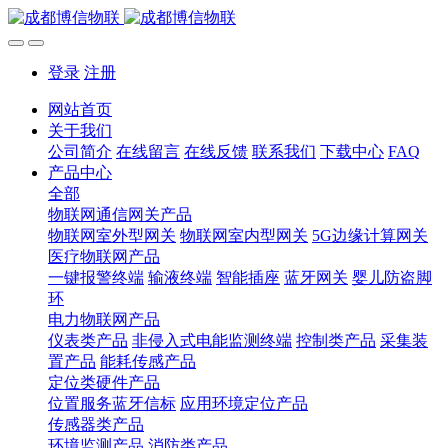
登录
注册
网站首页
关于我们
公司简介
在线留言
在线反馈
联系我们
下载中心
FAQ
产品中心
全部
物联网通信网关产品
物联网室外型网关
物联网室内型网关
5G边缘计算网关
医疗物联网产品
一键报警终端
输液终端
智能插座
蓝牙网关
婴儿防盗脚
环
电力物联网产品
仪表类产品
非侵入式电能监测终端
控制类产品
采集装
置产品
能耗传感产品
定位类硬件产品
位置服务蓝牙信标
应用环境定位产品
传感器类产品
环境监测产品
消防类产品