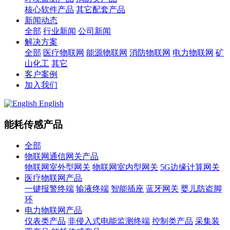
核心软件产品
其它配套产品
新闻动态
全部
行业新闻
公司新闻
解决方案
全部
医疗物联网
能源物联网
消防物联网
电力物联网
矿
山化工
其它
客户案例
加入我们
English
能耗传感产品
全部
物联网通信网关产品
物联网室外型网关
物联网室内型网关
5G边缘计算网关
医疗物联网产品
一键报警终端
输液终端
智能插座
蓝牙网关
婴儿防盗脚
环
电力物联网产品
仪表类产品
非侵入式电能监测终端
控制类产品
采集装