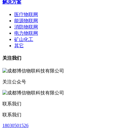
解决方案
医疗物联网
能源物联网
消防物联网
电力物联网
矿山化工
其它
关注我们
关注公众号
联系我们
联系我们
18030501526