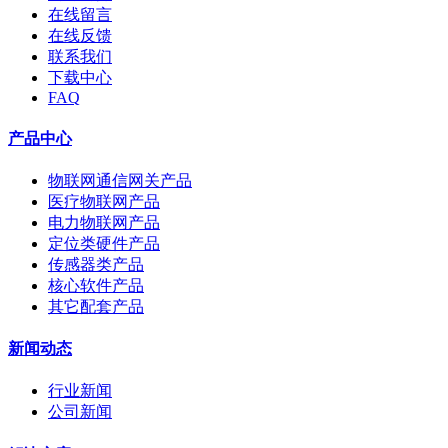
在线留言
在线反馈
联系我们
下载中心
FAQ
产品中心
物联网通信网关产品
医疗物联网产品
电力物联网产品
定位类硬件产品
传感器类产品
核心软件产品
其它配套产品
新闻动态
行业新闻
公司新闻