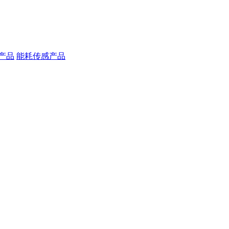
产品
能耗传感产品