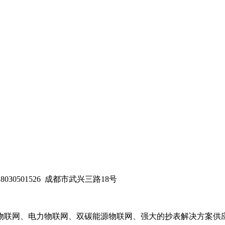
18030501526
成都市武兴三路18号
联网、电力物联网、双碳能源物联网、强大的抄表解决方案供应商