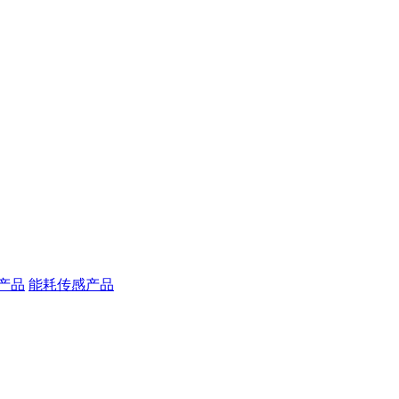
产品
能耗传感产品