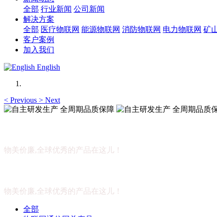
全部
行业新闻
公司新闻
解决方案
全部
医疗物联网
能源物联网
消防物联网
电力物联网
矿
客户案例
加入我们
English
<
Previous
>
Next
自主研发生产 全周期品质保障
物美价廉,全球优秀的产品在这儿！
自主研发生产 全周期品质保障
物美价廉,全球优秀的产品在这儿！
全部