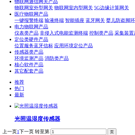
物联网通信网关产品
物联网室外型网关
物联网室内型网关
5G边缘计算网关
医疗物联网产品
一键报警终端
输液终端
智能插座
蓝牙网关
婴儿防盗脚环
电力物联网产品
仪表类产品
非侵入式电能监测终端
控制类产品
采集装置
定位类硬件产品
位置服务蓝牙信标
应用环境定位产品
传感器类产品
环境监测产品
消防类产品
核心软件产品
其它配套产品
推荐
热门
最新
光照温湿度传感器
上一页
1
下一页
转至第