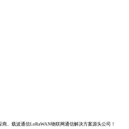
、载波通信LoRaWAN物联网通信解决方案源头公司！