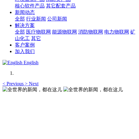
核心软件产品
其它配套产品
新闻动态
全部
行业新闻
公司新闻
解决方案
全部
医疗物联网
能源物联网
消防物联网
电力物联网
矿
山化工
其它
客户案例
加入我们
English
<
Previous
>
Next
全世界的新闻，都在这儿
全世界的新闻，都在这儿