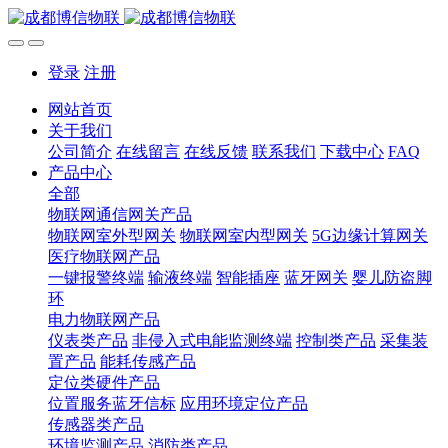
登录
注册
网站首页
关于我们
公司简介
在线留言
在线反馈
联系我们
下载中心
FAQ
产品中心
全部
物联网通信网关产品
物联网室外型网关
物联网室内型网关
5G边缘计算网关
医疗物联网产品
一键报警终端
输液终端
智能插座
蓝牙网关
婴儿防盗脚
环
电力物联网产品
仪表类产品
非侵入式电能监测终端
控制类产品
采集装
置产品
能耗传感产品
定位类硬件产品
位置服务蓝牙信标
应用环境定位产品
传感器类产品
环境监测产品
消防类产品