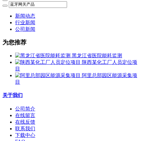
新闻动态
行业新闻
公司新闻
为您推荐
黑龙江省医院能耗监测
陕西某化工厂人员定位项
目
阿里总部园区能源采集项
目
关于我们
公司简介
在线留言
在线反馈
联系我们
下载中心