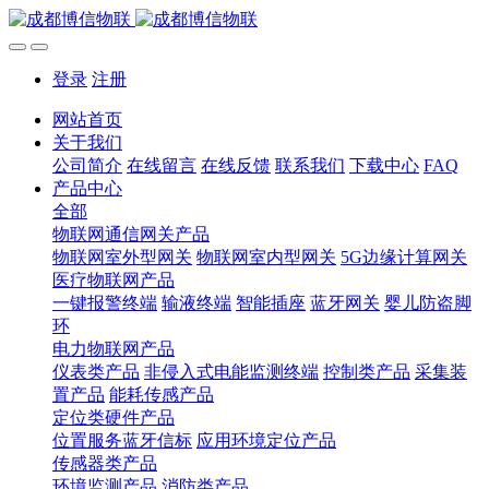
登录
注册
网站首页
关于我们
公司简介
在线留言
在线反馈
联系我们
下载中心
FAQ
产品中心
全部
物联网通信网关产品
物联网室外型网关
物联网室内型网关
5G边缘计算网关
医疗物联网产品
一键报警终端
输液终端
智能插座
蓝牙网关
婴儿防盗脚
环
电力物联网产品
仪表类产品
非侵入式电能监测终端
控制类产品
采集装
置产品
能耗传感产品
定位类硬件产品
位置服务蓝牙信标
应用环境定位产品
传感器类产品
环境监测产品
消防类产品