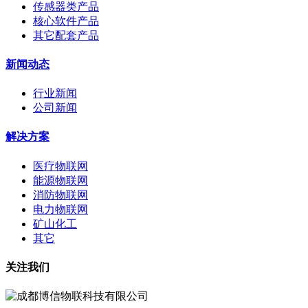
传感器类产品
核心软件产品
其它配套产品
新闻动态
行业新闻
公司新闻
解决方案
医疗物联网
能源物联网
消防物联网
电力物联网
矿山化工
其它
关注我们