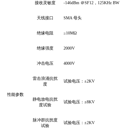
接收灵敏度
-146dBm ＠SF12，125KHz BW
天线接口
S
MA
母
头
绝缘电阻
≥
10MΩ
绝缘强度
2000V
冲击电压
4000V
雷击浪涌抗扰
试验电压：
±2KV
度
性能
参数
静电放电抗扰
试验电压：
±
8
KV
度试验
脉冲
群
抗扰度
试验电压：
±
2
KV
试验