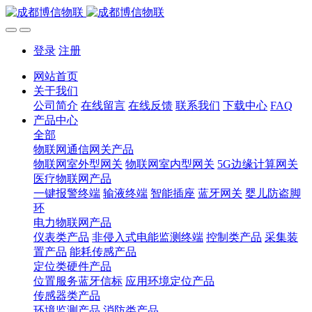
登录
注册
网站首页
关于我们
公司简介
在线留言
在线反馈
联系我们
下载中心
FAQ
产品中心
全部
物联网通信网关产品
物联网室外型网关
物联网室内型网关
5G边缘计算网关
医疗物联网产品
一键报警终端
输液终端
智能插座
蓝牙网关
婴儿防盗脚
环
电力物联网产品
仪表类产品
非侵入式电能监测终端
控制类产品
采集装
置产品
能耗传感产品
定位类硬件产品
位置服务蓝牙信标
应用环境定位产品
传感器类产品
环境监测产品
消防类产品