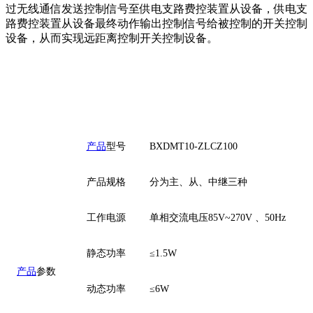
过无线通信发送控制信号至供电支路费控装置从设备，供电支
路费控装置从设备最终动作输出控制信号给被控制的开关控制
设备，从而实现远距离控制开关控制设备。
产品
型号
BXDMT10-ZLCZ100
产品
规格
分为主
、从、中继三种
工作电源
单相交流电压
85V
~
2
70
V 、50Hz
静态功率
≤
1.5W
产品
参数
动态功率
≤
6W