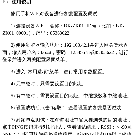
B）
使用
说明
使用手机WiFi对设备进行参数配置及调试。
1)
连接设备
WiFi，名称：BX-ZK01
+
ID
号（比如
：
BX-
ZK01_00001
）
, 密码：85363622。
2)
使用浏览器
输入
地址
：
192.168.42.1
并
进入
网关
登录界
面，输入
用户名：
boost
，密码
：
12345678或85363622，进行
登录并
进入网关
配置
界面菜单
。
3)
进入
“常用
选项
”菜单
，进行常用参数配置。
4)
无
中继时，只需要设置目的地址
。
5)
有中继
时，
需要
设置
目的
地址、中继
级数
和中继地址。
6)
设置成功
后
点击
“
读取
”
，查看设置的参数是否成功。
7)
射频单点
测试
：在
对讲地址中
输入要
测试的目的地址
，
点击
PING按钮进行
对讲
测试
，查看
测试结果，
RSSI：＞-90且
SNR：＞0即可认为链路通信稳定，或PING测试80%以上成功