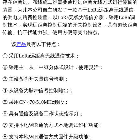
存在距离远、布线施工难需要通过远距离无线方式进行传输的
装置，为此本公司自主研发了一款基于LoRa远
距离无线通信
的供电支路费控装置，以LoRa无线为通信介质，采用LoRa调
制技术，实现远距离控制远端的开关控制设备，具有超长距离
传输、抗干扰能力强、使用方便等突出特点。
该
产品
具有以下特点：
① 采用
LoRa
远距离
无线
通信技术
；
② 采用主
、从
、
中继分体式设计，使用
灵活；
③ 主设备
为
开关量
信号检测
；
④ 从设备为脉冲
信号
控制
输出；
⑤ 采用
CN 470-510MHz频段；
⑥ 具有通信
及设备工
作
状态
指示灯
；
⑦ 支持本地
WiFi通信方式本地调试维护功能；
⑧ 支持本地
WiFi
通信方式固件升级功能；