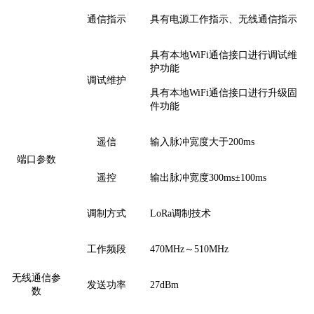
通信
指示
具有
电源工作指示、无线
通信
指示
具有本地
WiFi
通信
接口进行
调试维
护功能
调试
维护
具有本地
WiFi
通信接口进行
升级固
件
功能
遥信
输入脉冲宽度大于
200ms
端口参数
遥控
输出脉冲宽度
300ms±100ms
调制方式
LoRa调制技术
工作
频段
470MHz～510MHz
无线通信参
发送
功率
27dBm
数